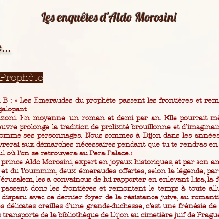
Les enquêtes d'Aldo Morosini
..
Prophète
 B : « Les Emeraudes du prophète passent les frontières et remo
galopant
 Benzoni. En moyenne, un roman et demi par an. Elle pourrait 
œuvre prolonge la tradition de prolixité brouillonne et d’imagin
comme ses personnages. Nous sommes à Dijon dans les années 
ivrerai aux démarches nécessaires pendant que tu te rendras en 
l où l’on se retrouvera au Pera Palace.»
e prince Aldo Morosini, expert en joyaux historiques, et par son am
 et du Toummim, deux émeraudes offertes, selon la légende, par
érusalem, les a convaincus de lui rapporter en enlevant Lisa, la 
 passent donc les frontières et remontent le temps à toute allu
 disparu avec ce dernier foyer de la résistance juive, au roman
s délicates oreilles d’une grande-duchesse, c’est une frénésie de
 transporte de la bibliothèque de Dijon au cimetière juif de Prague