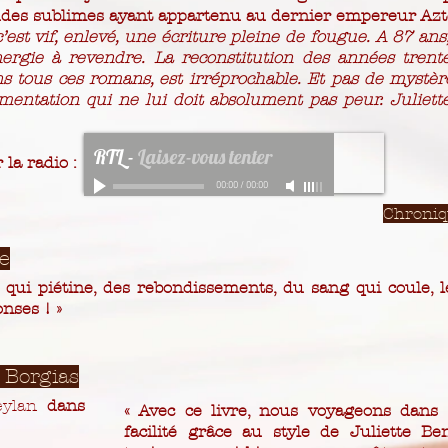
des sublimes ayant appartenu au dernier empereur Az
 c’est vif, enlevé, une écriture pleine de fougue. A 87 an
nergie à revendre. La reconstitution des années trent
tous ces romans, est irréprochable. Et pas de mystère
mentation qui ne lui doit absolument pas peur. Juliett
RTL
-
Laisez-vous tenter
 la radio :
00:00
/
00:00
Chroniq
e
 qui piétine, des rebondissements, du sang qui coule, 
nses ! »
 Borgias
eylan
dans
« Avec ce livre, nous voyageons dans 
facilité grâce au style de Juliette Be