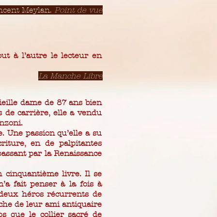
ncent Meylan.
Point de vue
t à l’autre le lecteur en
La Manche Libre
ieille dame de 87 ans bien
de carrière, elle a vendu
enzoni.
. Une passion qu’elle a su
riture, en de palpitantes
passant par la Renaissance
 cinquantième livre. Il se
a fait penser à la fois à
 deux héros récurrents de
rche de leur ami antiquaire
 que le collier sacré de