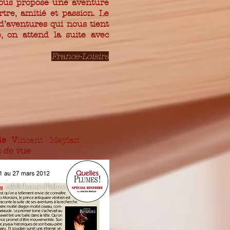
nous propose une aventure
re, amitié et passion. Le
d’aventures qui nous tient
e, on attend la suite avec
France-Loisirs
 de V
incent Meylan
t de vue