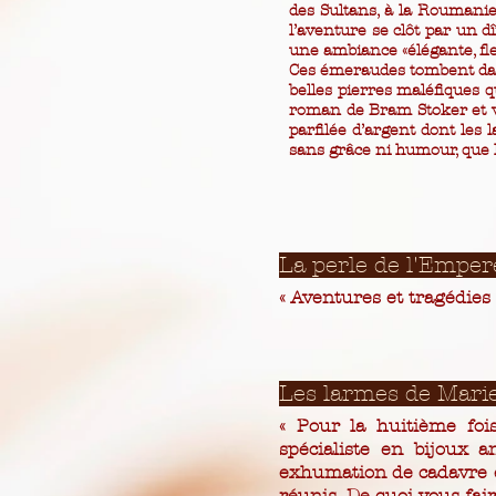
des Sultans, à la Roumanie
l’aventure se clôt par un d
une ambiance «élégante, fle
Ces émeraudes tombent dans 
belles pierres maléfiques qu
roman de Bram Stoker et vu
parfilée d’argent dont les 
sans grâce ni humour, que l
La perle de l'Empe
« Aventures et tragédies 
Les larmes de Mari
« Pour la huitième fois
spécialiste en bijoux a
exhumation de cadavre e
réunis. De quoi vous fai