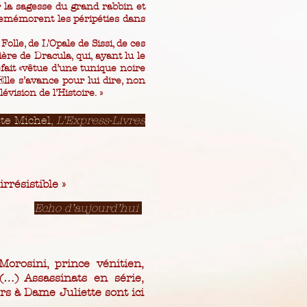
 la sagesse du grand rabbin et
 remémorent les péripéties dans
lle, de L’Opale de Sissi, de ces
ère de Dracula, qui, ayant lu le
fait «vêtue d’une tunique noire
Elle s’avance pour lui dire, non
vision de l’Histoire. »
te Michel,
L’Express-Livres
rrésistible »
Echo d’aujourd’hui
Morosini, prince vénitien,
(…) Assassinats en série,
s à Dame Juliette sont ici