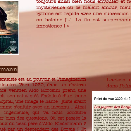
toujours aussi bien nous envoûter et 
mystérieuse où se mêlent amour, meurt
rythme est rapide avec une succession 
en haleine [...]. La fin est surprenant
impatience ! »
ermann
antaisie est au pouvoir, et l’imagination
L'article
histoire. Vers 1930, dans un château
dans
Poin
nce vénitien Aldo Morosini prend une
oit son salut qu’à l’habileté d’un jeune
hôpital, une image le hante : juste avant
a femme s’enfuir avec un inconnu… Ainsi
 ingénieuse, qui va nous conduire
er bien des questions. Où est passée la
ijoux du beau-père d’Aldo, Kledermann ?
joué par un descendant des Borgia ? Et