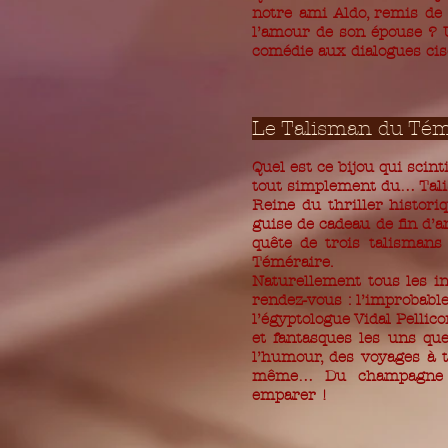
notre ami Aldo, remis de s
l’amour de son épouse ? 
comédie aux dialogues cis
Le Talisman du Tém
Quel est ce bijou qui scint
tout simplement du… Tali
Reine du thriller historiq
guise de cadeau de fin d’
quête de trois talisman
Téméraire.
Naturellement tous les in
rendez-vous : l’improbabl
l’égyptologue Vidal Pellic
et fantasques les uns que
l’humour, des voyages à t
même… Du champagne mi
emparer !