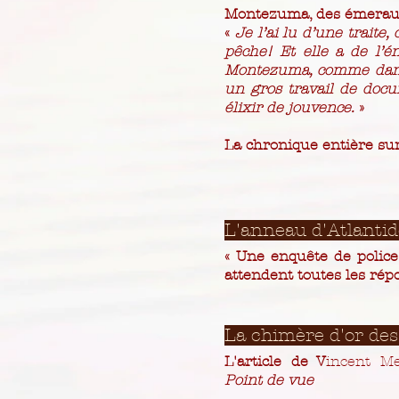
Montezuma, des émerau
«
Je l’ai lu d’une traite,
pêche! Et elle a de l’é
Montezuma, comme dans 
un gros travail de docu
élixir de jouvence.
»
La chronique entière sur
L'anneau d'Atlantid
« Une enquête de police
attendent toutes les répo
La chimère d'or des
L'article de V
incent M
Point de vue