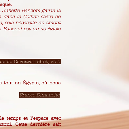
tèque.
s, Juliette Benzoni garde la
e dans le Collier sacré de
, cela nécessite en amont
e Benzoni est un véritable
ue de Bernard Lehut,
RTL
le tout en Égypte, où nous
France-Dimanche
le temps et l’espace avec
nzoni. Cette dernière sait