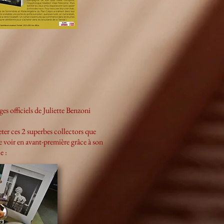
s officiels de Juliette Benzoni
eter ces 2 superbes collectors que
voir en avant-première grâce à son
e :