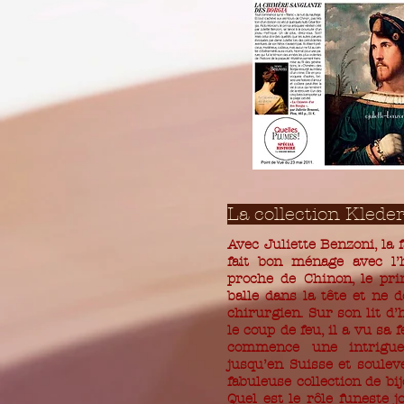
La collection Kled
Avec Juliette Benzoni, la f
fait bon ménage avec l’
proche de Chinon, le pri
balle dans la tête et ne d
chirurgien. Sur son lit d’
le coup de feu, il a vu s
commence une intrigue
jusqu’en Suisse et soulev
fabuleuse collection de b
Quel est le rôle funeste 