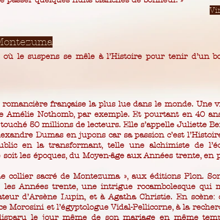
Vi
e Montezuma
ù le suspens se mêle à l’Histoire pour tenir d’un bou
 romancière française la plus lue dans le monde. Une v
e Amélie Nothomb, par exemple. Et pourtant en 40 ans 
 touché 50 millions de lecteurs. Elle s’appelle Juliette B
exandre Dumas en jupons car sa passion c’est l’Histoire
blic en la transformant, telle une alchimiste de l’éc
e soit les époques, du Moyen-âge aux Années trente, en 
Le collier sacré de Montezuma », aux éditions Plon. Son
 les Années trente, une intrigue rocambolesque qui m’
ateur d’Arsène Lupin, et à Agatha Christie. En scène:
ce Morosini et l’égyptologue Vidal-Pellicorne, à la reche
disparu le jour même de son mariage en même temps