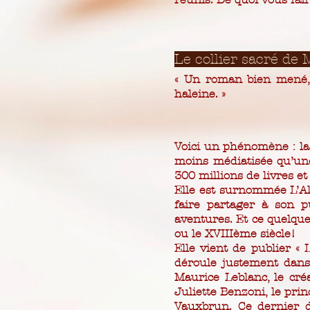
Le collier sacré d
« Un roman bien mené, o
haleine. »
Voici un phénomène : la
moins médiatisée qu’un
300 millions de livres et
Elle est surnommée L’Al
faire partager à son pu
aventures. Et ce quelqu
ou le XVIIIème siècle!
Elle vient de publier « 
déroule justement dans
Maurice Leblanc, le cré
Juliette Benzoni, le prin
Vauxbrun. Ce dernier 