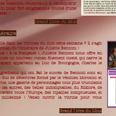
a blessure, réussira-t-il à reconquérir
Un polar fort énigmatique doublé d’une
elés !
Grand Livre du Mois
éraire
ille dans les vitrines du club cette semaine ? Il s’agit
sman du Téméraire de Juliette Benzoni !
ue « à la française », Juliette Benzoni nous offre en
année un nouveau roman finement ciselé, qui narre la
s ayant appartenu au Duc de Bourgogne, Charles le
grédients qui ont fait le succès de Benzoni sont au
e duo de détectives formé par le vénitien Morosini et
orne, une galerie de personnages tous plus truculents
 les autres, des belles indomptables, du folklore, de
ravers toute l’Europe, des ripailles somptueuses, et
llésimé ! Venez ouvrir la vitrine pour vous
Grand Livre du Mois