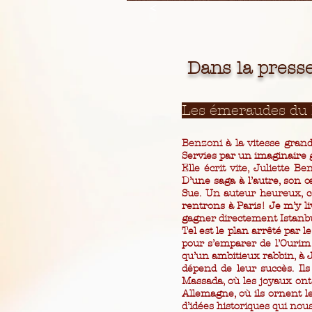
<
Dans la presse.
Les émeraudes du 
Benzoni à la vitesse grand
Servies par un imaginaire 
Elle écrit vite, Juliette
D’une saga à l’autre, son 
Sue. Un auteur heureux, 
rentrons à Paris! Je m’y l
gagner directement Istanbu
Tel est le plan arrêté par l
pour s’emparer de l’Ourim
qu’un ambitieux rabbin, à J
dépend de leur succès. Ils
Massada, où les joyaux ont
Allemagne, où ils ornent le
d’idées historiques qui nous