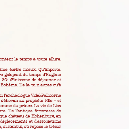
ntent le temps à toute allure.
même écrire mieux. Qu’importe.
aire galopant du temps d’Eugène
30: «Finissons de déjeuner et
Bohême. De là, tu n’auras qu’à
i l’archéologue Vidal-Pellicorne
 Jéhovah au prophète Elie – et
femme du prince. La vie de Lisa
re. De l’antique forteresse de
tique château de Hohenburg, en
 déplacements et d’associations
, d’Istanbul, où repose le trésor