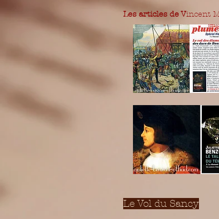
Les articles de V
incent 
Le Vol du Sancy