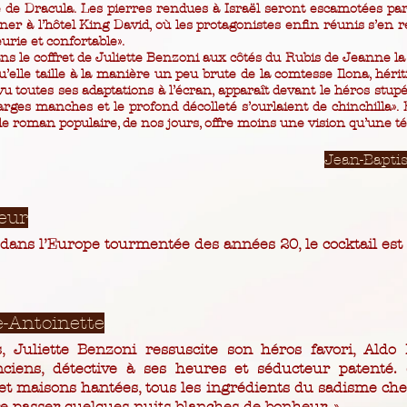
 de Dracula. Les pierres rendues à Israël seront escamotées par
îner à l’hôtel King David, où les protagonistes enfin réunis s’en
urie et confortable».
le coffret de Juliette Benzoni aux côtés du Rubis de Jeanne la Fo
’elle taille à la manière un peu brute de la comtesse Ilona, hériti
 toutes ses adaptations à l’écran, apparaît devant le héros stupé
larges manches et le profond décolleté s’ourlaient de chinchilla». 
e roman populaire, de nos jours, offre moins une vision qu’une télé
Jean-Baptis
reur
dans l’Europe tourmentée des années 20, le cocktail est i
e-Antoinette
, Juliette Benzoni ressuscite son héros favori, Aldo 
nciens, détective à ses heures et séducteur patenté. 
t maisons hantées, tous les ingrédients du sadisme cher
re passer quelques nuits blanches de bonheur. »