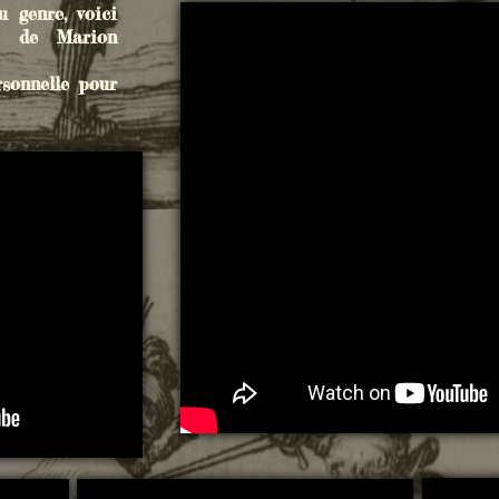
 genre, voici
es de Marion
rsonnelle pour