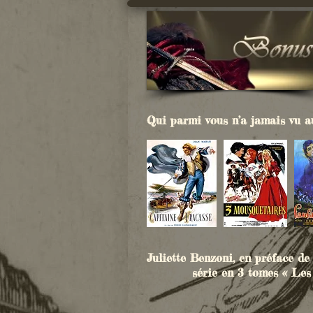
Qui parmi vous n’a jamais vu au
Juliette Benzoni, en préface de
série en 3 tomes « Les 