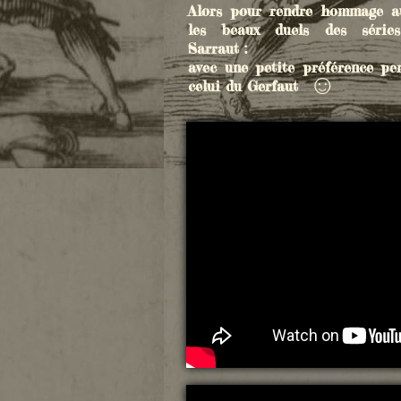
Alors pour rendre hommage au
les beaux duels des séri
Sarraut :
avec une petite préférence pe
☺
celui du Gerfaut