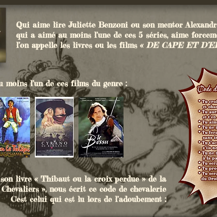
Qui aime lire Juliette Benzoni ou son mentor Alexand
qui a aimé au moins l’une de ces 5 séries, aime forcem
l’on appelle les livres ou les films «
DE CAPE ET D’
 moins l’un de ces films du genre :
 son livre « Thibaut ou la croix perdue »
de la
Chevaliers », nous écrit ce code de chevalerie
C'est celui qui est lu lors de l’adoubement :