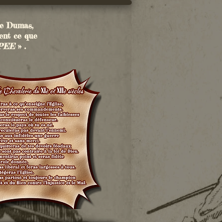
re Dumas,
ent ce que
EPEE
» .