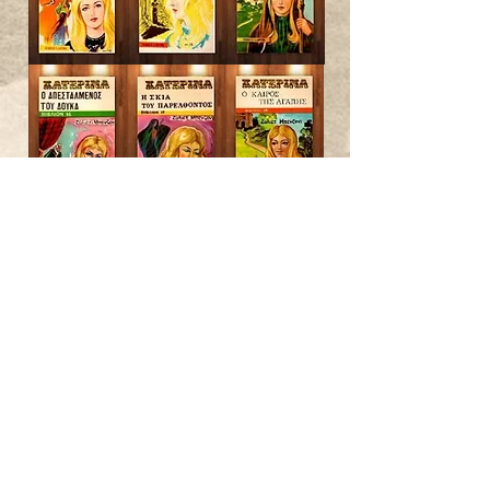
Marianne
:
“Μαριάννα“
Μαριάννα ένα αστέρι για τον Ναπολέοντα