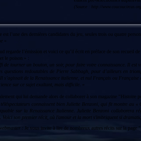
(Source :
http://www.coucoucircus.or
e est l’une des dernières candidates du jeu, seules trois ou quatre person
ne
»
d regarde l’émission et voici ce qu’il écrit en préface de son recueil de
 et le poison » :
ffi de tourner un bouton, un soir, pour faire votre connaissance. Il est v
les questions redoutables de Pierre Sabbagh, pour d’ailleurs en tri
 Il s’agissait de la Renaissance italienne, et nul Français ou Française
ience sur ce sujet exaltant, mais difficile.
»
galement qui lui demande alors de collaborer à son magazine "Histoire p
téléspectateurs connaissent bien Juliette Benzoni, qui fit montre
uable sur la Renaissance Italienne. Juliette Benzoni collaborera 
. Voici son premier récit, où l'amour et la mort s'imbriquent si dramat
 webmaster :
Je vous invite à lire de nombreux autres récits sur la page "J