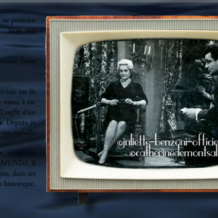
n, ne pouvant
. Mais son
anne, Jason
visée me fit
e mien, à me
Il suffit d’un
e
. Depuis, je
e, une maladie
r
, secrétaire
 MUNDI
, il
pas, dans ses
n historique,