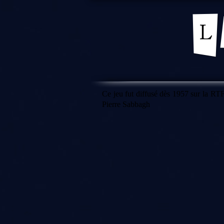
Ce jeu fut diffusé dès 1957 sur la RTF 
Pierre Sabbagh