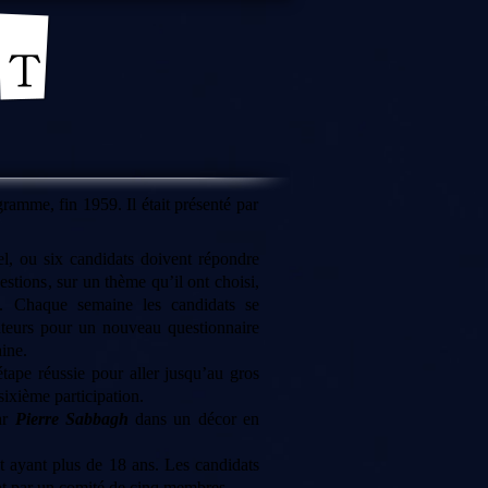
gramme, fin 1959. Il était présenté par
l, ou six candidats doivent répondre
stions, sur un thème qu’il ont choisi,
es. Chaque semaine les candidats se
tateurs pour un nouveau questionnaire
ine.
ape réussie pour aller jusqu’au gros
 sixième participation.
ar
Pierre Sabbagh
dans un décor en
at ayant plus de 18 ans. Les candidats
nt par un comité de cinq membres.