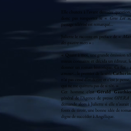
Elle chutera à l’avant dernière questio
donc pas remporter le «
Gros Lot
»
passage télévisé est remarqué…
Juliette le raconte en préface de «
Mari
des quatre mers
» :
« Quant à moi, une grande émission télé
mieux connaitre et décida un éditeur, l
donner un roman historique. Ce fut :
amour
… le premier de la série
Catherin
n’ai pas cessé d’en écrire et c’est je pens
qui ne me quittera pas de si tôt. »
Cet homme c’est
Gérald Gauthie
général de l’Agence de presse
OPERA
demande alors à Juliette si elle n’aurait 
fonts de tiroir, une bonne idée de roma
digne de succéder à Angélique.