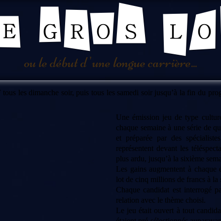
ou le début d 'une longue carrière...
tous les dimanche soir, puis tous les samedi soir jusqu’à la fin du pro
Une émission jeu de type culture
chaque semaine à une série de que
et préparée par des spécialist
représentent devant les téléspec
plus ardu, jusqu’à la sixième sema
Les gains augmentent à chaque ét
lot de cinq millions de francs à la
Chaque candidat est interrogé p
relation avec le thème choisi.
Le jeu était ouvert à tout candid
étaient pré-sélectionnés auparava