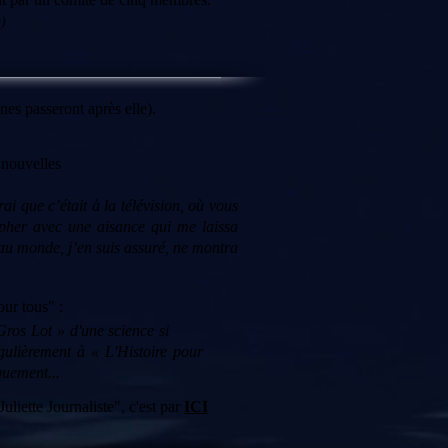
g
)
nes passeront après elle).
 nouvelles
rai que c’était à la télévision, où vous
ompher avec une aisance qui me laissa
 au monde, j’en suis assuré, ne montra
our tous" :
 au « Gros Lot » d'une science si
régulièrement à « L'Histoire pour
iquement...
uliette Journaliste", c'est par
ICI