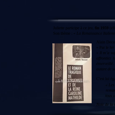
Juliette participe à ce jeu,
fin 1959
(ell
Son thème : «
La Renaissance Italien
Alain Decau
« Par le fer
«
Il m’a su
affrontiez 
émerveillé.
autant de sc
C'est lui é
« Les 
remarq
tous »
Note de la