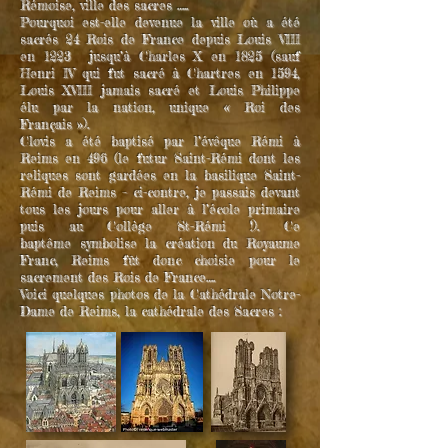
Rémoise, ville des sacres …..
Pourquoi est-elle devenue la ville où a été
sacrés 24 Rois de France depuis Louis VIII
en 1223 jusqu’à Charles X en 1825 (sauf
Henri IV qui fut sacré à Chartres en 1594,
Louis XVIII jamais sacré et Louis Philippe
élu par la nation, unique « Roi des
Français »).
Clovis a été baptisé par l’évêque Rémi à
Reims en 496 (le futur Saint-Rémi dont les
reliques sont gardées en la basilique Saint-
Rémi de Reims – ci-contre, je passais devant
tous les jours pour aller à l’école primaire
puis au Collège St-Rémi !). Ce
baptême symbolise la création du Royaume
Franc, Reims fût donc choisie pour le
sacrement des Rois de France….
Voici quelques photos de la Cathédrale Notre-
Dame de Reims, la cathédrale des Sacres :