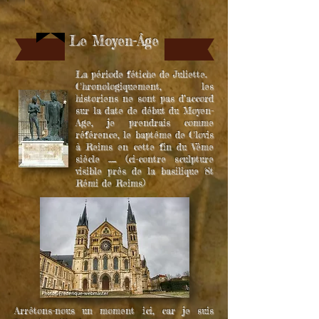
Le Moyen-Âge
La période fétiche de Juliette.
Chronologiquement, les
historiens ne sont pas d’accord
sur la date de début du Moyen-
Age, je prendrais comme
référence, le baptême de Clovis
à Reims en cette fin du Vème
siècle ….. (ci-contre sculpture
visible près de la basilique St
Rémi de Reims)
Arrêtons-nous un moment ici, car je suis