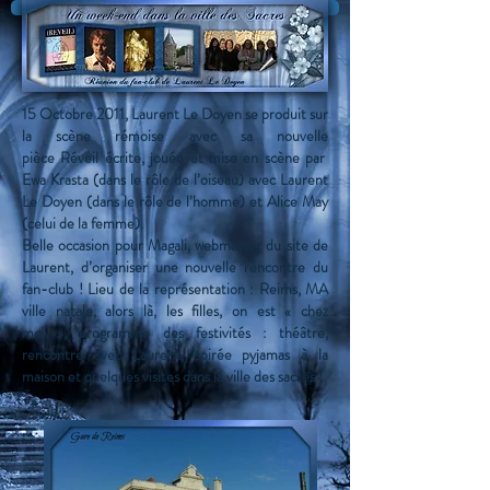
15 Octobre 2011, Laurent Le Doyen se produit sur
la scène rémoise avec sa nouvelle
pièce Réveil écrite, jouée et mise en scène par
Ewa Krasta (dans le rôle de l’oiseau) avec Laurent
Le Doyen (dans le rôle de l’homme) et Alice May
(celui de la femme).
Belle occasion pour Magali, webmaster du site de
Laurent, d’organiser une nouvelle rencontre du
fan-club ! Lieu de la représentation : Reims, MA
ville natale, alors là, les filles, on est « chez
moi », programme des festivités : théâtre,
rencontre avec Laurent, soirée pyjamas à la
maison et quelques visites dans la ville des sacres !