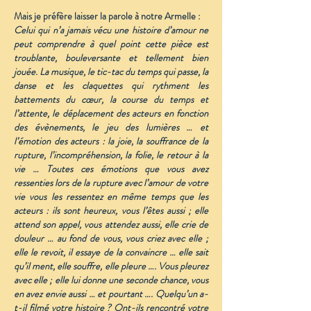
Mais je préfère laisser la parole à notre Armelle :
Celui qui n’a jamais vécu une histoire d’amour ne
peut comprendre à quel point cette pièce est
troublante, bouleversante et tellement bien
jouée. La musique, le tic-tac du temps qui passe, la
danse et les claquettes qui rythment les
battements du cœur, la course du temps et
l’attente, le déplacement des acteurs en fonction
des évènements, le jeu des lumières … et
l’émotion des acteurs : la joie, la souffrance de la
rupture, l’incompréhension, la folie, le retour à la
vie … Toutes ces émotions que vous avez
ressenties lors de la rupture avec l’amour de votre
vie vous les ressentez en même temps que les
acteurs : ils sont heureux, vous l’êtes aussi ; elle
attend son appel, vous attendez aussi, elle crie de
douleur … au fond de vous, vous criez avec elle ;
elle le revoit, il essaye de la convaincre … elle sait
qu’il ment, elle souffre, elle pleure …. Vous pleurez
avec elle ; elle lui donne une seconde chance, vous
en avez envie aussi … et pourtant …. Quelqu’un a-
t-il filmé votre histoire ? Ont-ils rencontré votre