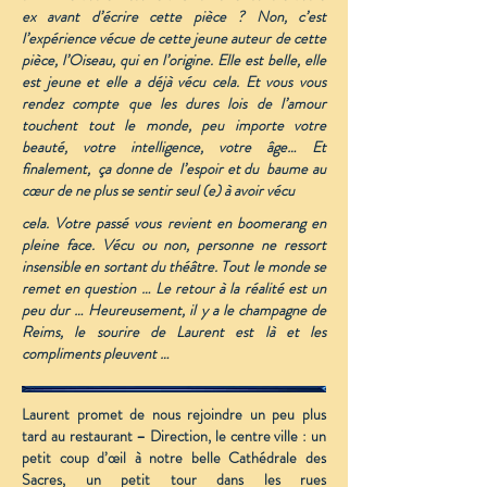
ex avant d’écrire cette pièce ? Non, c’est
l’expérience vécue de cette jeune auteur de cette
pièce, l’Oiseau, qui en l’origine. Elle est belle, elle
est jeune et elle a déjà vécu cela. Et vous vous
rendez compte que les dures lois de l’amour
touchent tout le monde, peu importe votre
beauté, votre intelligence, votre âge… Et
finalement, ça donne de l’espoir et du baume au
cœur de ne plus se sentir seul (e) à avoir vécu
cela. Votre passé vous revient en boomerang en
pleine face. Vécu ou non, personne ne ressort
insensible en sortant du théâtre. Tout le monde se
remet en question … Le retour à la réalité est un
peu dur … Heureusement, il y a le champagne de
Reims, le sourire de Laurent est là et les
compliments pleuvent …
Laurent promet de nous rejoindre un peu plus
tard au restaurant – Direction, le centre ville : un
petit coup d’œil à notre belle Cathédrale des
Sacres, un petit tour dans les rues