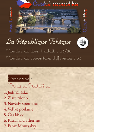
La République Tchèque
Nombre de livres traduits : 33/86
Nombre de couvertures différentes : 33
Catherine
:
"Krásná Kateřina”
Jediná láska
Zlaté rúono
Navždy spoutaná
Vel’ké poslanie
Čas lásky
Pasca na Catherine
Panìz Montsalvy