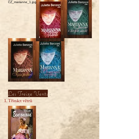
Les Treize Vents
:
Třináct větrů