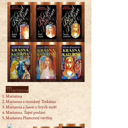
Marianne
:
Marianna
Marianna a neznámý Toskánec
Marianna a Jason z širých moří
Marianna. Tajné poslání
Marianna Plamenné vavříny