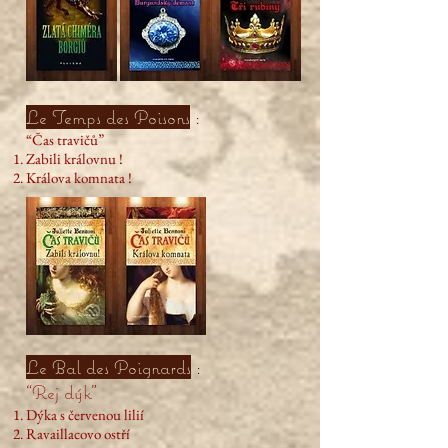
Le Temps des Poisons
:
“Čas travičů”
Zabili královnu !
Králova komnata !
Le Bal des Poignards
:
“Rej dýk”
Dýka s červenou lilií
Ravaillacovo ostří