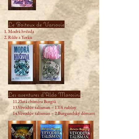
Le Boiteux de Varsovie
:
Modrá hvězda
Růže z Yorku
Les aventures d'Aldo Morosini
:
11.Zlatá chiméra Borgiů
13.Vévodův talisman – 1.Tři rubíny
14.Vévodův talisman – 2.Burgundský démant