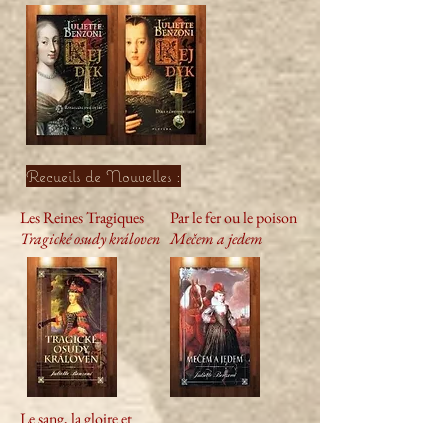
Recueils de Nouvelles :
Les Reines Tragiques
Par le fer ou le poison
Tragické osudy královen
Mečem a jedem
Le sang, la gloire et
l'amour
Tragédies Impériales