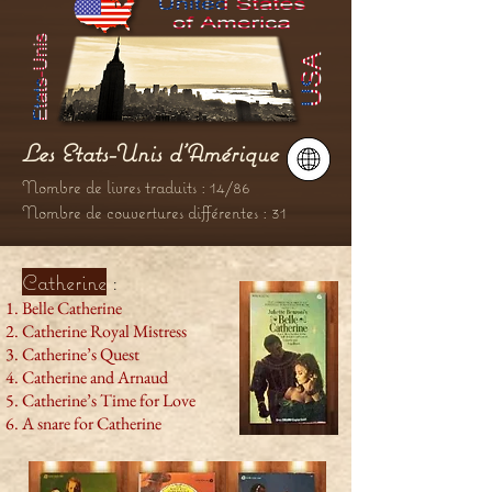
Les Etats-Unis d'Amérique
Nombre de livres traduits : 14/86
Nombre de couvertures différentes : 31
Catherine
:
Belle Catherine
Catherine Royal Mistress
Catherine’s Quest
Catherine and Arnaud
Catherine’s Time for Love
A snare for Catherine