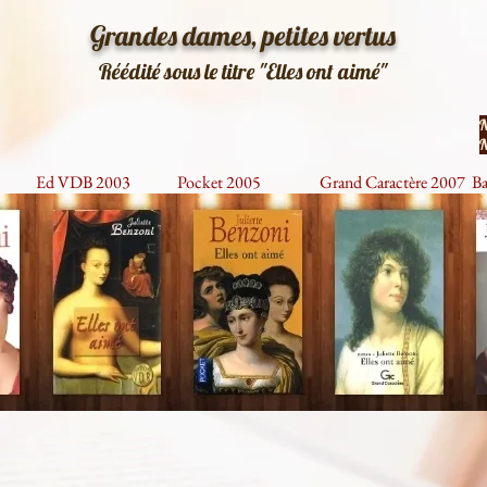
Grandes dames, petites vertus
Réédité sous le titre "Elles ont aimé"
N
N
Ed VDB 2003
Pocket 2005
Grand Caractère 2007
Ba