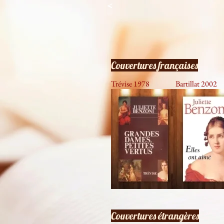
<
Couvertures françaises
Trévise 1978
Bartillat 2002
Couvertures étrangères