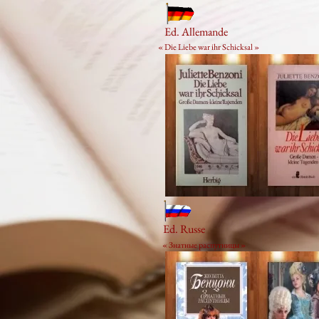
Ed. Allemande
« Die Liebe war ihr Schicksal »
Ed. Russe
« Знатные распутницы »