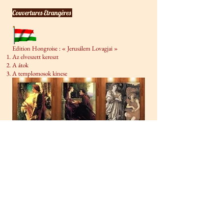
Couvertures Etrangères
Edition Hongroise : « Jerusálem Lovagjai »
Az elveszett kereszt
A átok
A templomosok kinese
Edition Portugaise : « Os Cavaleiros »
Thibaut ou a cruz perdida
Renaud ou a Maldição
Olivier ou os Tesouros Templários