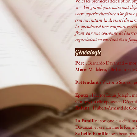
Voici les premières description ph
«
– Vos grand yeux noirs sont déjà 
votre superbe chevelure d’or fauve
crut un instant la divinité du jar
la splendeur d’une somptueuse chev
front par une couronne de lauriers 
regardaient en souriant était fra
Généalogie
Père
: Bernardo Davanzati – mort
Mère
: Madalena, fille bâtarde d
Prétendant
: Victorio Strozzi,
Epoux
: Hector Louis Joseph, ma
Courcy, qu’elle épouse en Décem
Enfant
: Hubert-Armand de Cour
La Famille
: son oncle « de la m
Davanzati et sa marraine le Reine
Sa belle-Famille
: son beau-père