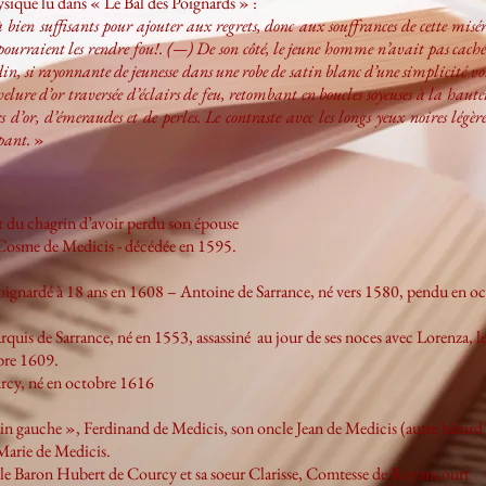
ysique lu dans « Le Bal des Poignards » :
bien suffisants pour ajouter aux regrets, donc aux souffrances de cette misér
 pourraient les rendre fou!. (—) De son côté, le jeune homme n’avait pas caché
din, si rayonnante de jeunesse dans une robe de satin blanc d’une simplicité 
elure d’or traversée d’éclairs de feu, retombant en boucles soyeuses à la haut
d’or, d’émeraudes et de perles. Le contraste avec les longs yeux noires légère
ppant.
»
 du chagrin d’avoir perdu son épouse
e Cosme de Medicis - décédée en 1595.
 poignardé à 18 ans en 1608 – Antoine de Sarrance, né vers 1580, pendu en 
rquis de Sarrance, né en 1553, assassiné au jour de ses noces avec Lorenza
bre 1609.
cy, né en octobre 1616
ain gauche », Ferdinand de Medicis, son oncle Jean de Medicis (autre bâtar
 Marie de Medicis.
 le Baron Hubert de Courcy et sa soeur Clarisse, Comtesse de Royancourt