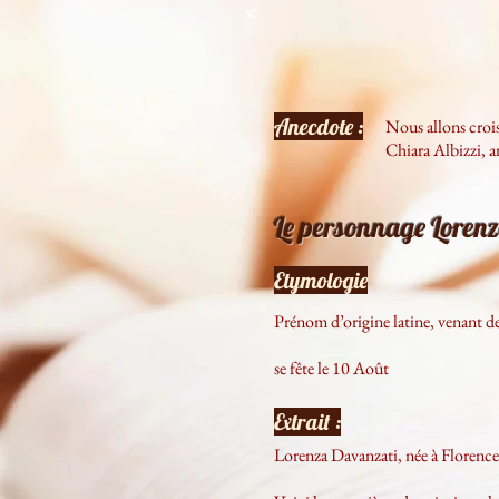
<
Anecdote :
Nous allons crois
Chiara Albizzi, am
Le personnage Loren
Etymologie
Prénom d’origine latine, venant de
se fête le 10 Août
Extrait :
Lorenza Davanzati, née à Florenc