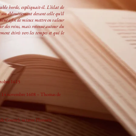
able horde, expliquait-il. L’éclat de
 son éblouissement devant celle qu’il
voulue afin de mieux mettre en valeur
eur des reins, mais retenue autour du
ment étirés vers les tempes et qui le
octobre 1615
, le 14 novembre 1608 – Thomas de
d de Cosme), sa tante Honoria