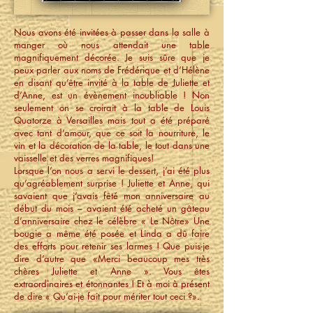
Nous avons été invitées à passer dans la salle à
manger où nous attendait une table
magnifiquement décorée. Je suis sûre que je
peux parler aux noms de Frédérique et d’Hélène
en disant qu’être invité à la table de Juliette et
d’Anne, est un évènement inoubliable ! Non
seulement on se croirait à la table de Louis
Quatorze à Versailles mais tout a été préparé
avec tant d’amour, que ce soit la nourriture, le
vin et la décoration de la table, le tout dans une
vaisselle et des verres magnifiques!
Lorsque l’on nous a servi le dessert, j’ai été plus
qu’agréablement surprise ! Juliette et Anne, qui
savaient que j’avais fêté mon anniversaire au
début du mois – avaient été acheté un gâteau
d’anniversaire chez le célèbre « Le Nôtre» Une
bougie a même été posée et Linda a dû faire
des efforts pour retenir ses larmes ! Que puis-je
dire d’autre que «Merci beaucoup mes très
chères Juliette et Anne ». Vous êtes
extraordinaires et étonnantes ! Et à moi à présent
de dire « Qu’ai-je fait pour mériter tout ceci ?».