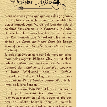
Nous pouvions y voir quelques-uns des gagnants
du Trophée comme le fameux et inoubliable
acteur français
Jean Marais
qui joua dans de si
célèbres films comme «
Le Capitan
» (d’André
Hunebelle et le premier film de chevalier parlant
des Rois Français que Mistral est allée voir au
cinéma)
Le Comte de Monte Cristo
(de Robert
Vernay) ou encore
La Belle et la Bête
(de Jean
Cocteau).
Je dois bien évidemment parlé de notre tant-aimé
mais hélas regretté
Philippe Clay
qui fut Black
Fish dans
Marianne
, une étoile pour Napoléon,
Barnabé dans
Catherine, il suffit d’un amour
et
le baron Winkleried dans
Le Gerfau
t.
L’irrésistible Philippe Clay, joua dans trois
adaptations TV de Marion Sarraut d’après les
livres de Juliette Benzoni.
Le très séduisant
Jean Piat
fut l’un des membres
du Jury du Trophée Alexandre Dumas, un
talentueux metteur en scène, acteur et très bon
ami de Juliette Benzoni (pour la nouvelle
génération en France, il est connu pour être aussi