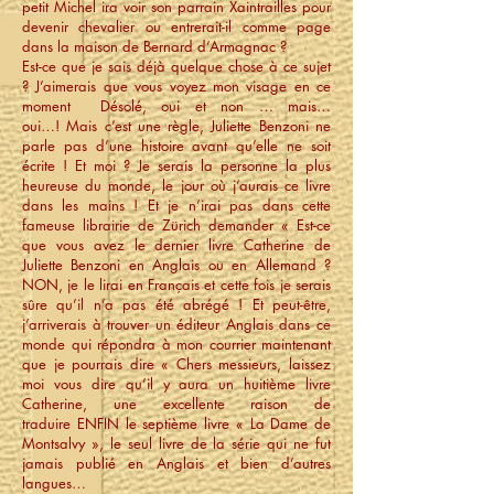
petit Michel ira voir son parrain Xaintrailles pour
devenir chevalier ou entrerait-il comme page
dans la maison de Bernard d’Armagnac ?
Est-ce que je sais déjà quelque chose à ce sujet
? J’aimerais que vous voyez mon visage en ce
moment Désolé, oui et non … mais…
oui…! Mais c’est une règle, Juliette Benzoni ne
parle pas d’une histoire avant qu’elle ne soit
écrite ! Et moi ? Je serais la personne la plus
heureuse du monde, le jour où j’aurais ce livre
dans les mains ! Et je n’irai pas dans cette
fameuse librairie de Zürich demander « Est-ce
que vous avez le dernier livre Catherine de
Juliette Benzoni en Anglais ou en Allemand ?
NON, je le lirai en Français et cette fois je serais
sûre qu’il n’a pas été abrégé ! Et peut-être,
j’arriverais à trouver un éditeur Anglais dans ce
monde qui répondra à mon courrier maintenant
que je pourrais dire « Chers messieurs, laissez
moi vous dire qu’il y aura un huitième livre
Catherine, une excellente raison de
traduire ENFIN le septième livre « La Dame de
Montsalvy », le seul livre de la série qui ne fut
jamais publié en Anglais et bien d’autres
langues…