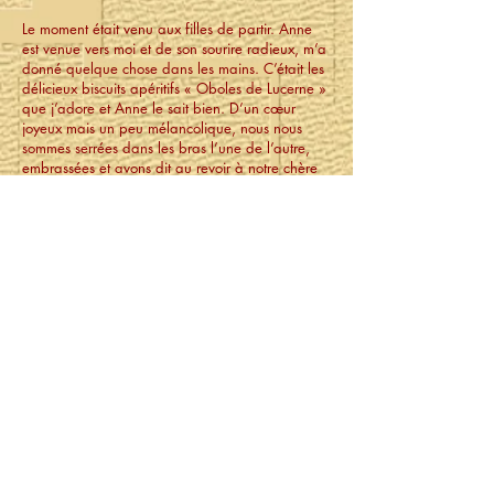
Le moment était venu aux filles de partir. Anne
est venue vers moi et de son sourire radieux, m’a
donné quelque chose dans les mains. C’était les
délicieux biscuits apéritifs « Oboles de Lucerne »
que j’adore et Anne le sait bien. D’un cœur
joyeux mais un peu mélancolique, nous nous
sommes serrées dans les bras l’une de l’autre,
embrassées et avons dit au revoir à notre chère
Juliette. Nous avons promis de revenir bientôt!
Notre chère Anne nous a accompagnées au
portail et après une dernière caresse à Oliver qui
aboyait d’excitation autour de nous, le portail se
refermait derrière nous.
Nous avons regagné toutes les trois nos voitures
lentement. Nous avons embrassé Hélène, en
espérant se revoir très vite. Frédérique et moi
sommes montées en voiture et on s’est regardé
longuement! C’est devenu une habitude entre
nous, on a dit en même temps :
INCROYABLE – FANTASTIQUE – INIMAGINABLE
– NOUS SOMMES EN TRAIN DE REVER…
Nous avons quitté Saint-Mandé, chacune perdue