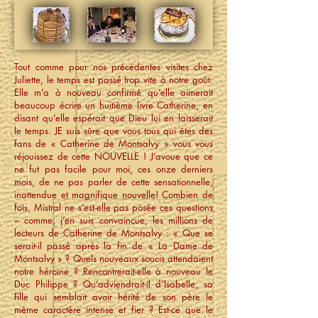
Tout comme pour nos précédentes visites chez
Juliette, le temps est passé trop vite à notre goût.
Elle m’a à nouveau confirmé qu’elle aimerait
beaucoup écrire un huitième livre Catherine, en
disant qu’elle espérait que Dieu lui en laisserait
le temps. JE suis sûre que vous tous qui êtes des
fans de « Catherine de Montsalvy » vous vous
réjouissez de cette NOUVELLE ! J’avoue que ce
ne fut pas facile pour moi, ces onze derniers
mois, de ne pas parler de cette sensationnelle,
inattendue et magnifique nouvelle! Combien de
fois, Mistral ne s’est-elle pas posée ces questions
– comme, j’en suis convaincue, les millions de
lecteurs de Catherine de Montsalvy : « Que se
serait-il passé après la fin de « La Dame de
Montsalvy » ? Quels nouveaux soucis attendaient
notre héroïne ? Rencontrerait-elle à nouveau le
Duc Philippe ? Qu’adviendrait-il d’Isabelle, sa
fille qui semblait avoir hérité de son père le
même caractère intense et fier ? Est-ce que le