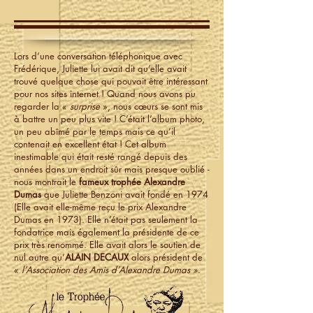
Lors d’une conversation téléphonique avec
Frédérique, Juliette lui avait dit qu’elle avait
trouvé quelque chose qui pouvait être intéressant
pour nos sites internet ! Quand nous avons pu
regarder la «
surprise
», nous cœurs se sont mis
à battre un peu plus vite ! C’était l’album photo,
un peu abîmé par le temps mais ce qu’il
contenait en excellent état ! Cet album
inestimable qui était resté rangé depuis des
années dans un endroit sûr mais presque oublié -
nous montrait le
fameux trophée Alexandre
Dumas
que Juliette Benzoni avait fondé en 1974
(Elle avait elle-même reçu le prix Alexandre
Dumas en 1973). Elle n’était pas seulement la
fondatrice mais également la présidente de ce
prix très renommé. Elle avait alors le soutien de
nul autre qu’
ALAIN DECAUX
alors président de
«
l’Association des Amis d’Alexandre Dumas »
.