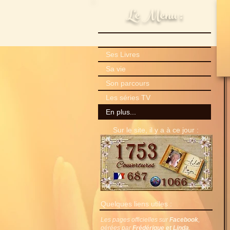
Le Menu :
Accueil
Ses Livres
Sa vie
Son parcours
Les séries TV
En plus...
Sur le site, il y a à ce jour :
Quelques liens utiles :
Les pages officielles sur
Facebook
,
gérées par
Frédérique et Linda
,